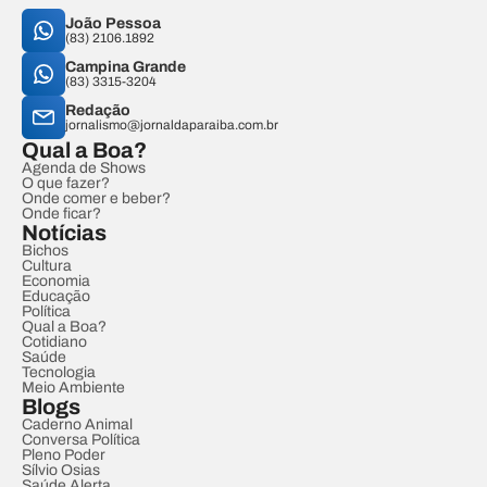
João Pessoa
(83) 2106.1892
Campina Grande
(83) 3315-3204
Redação
jornalismo@jornaldaparaiba.com.br
Qual a Boa?
Agenda de Shows
O que fazer?
Onde comer e beber?
Onde ficar?
Notícias
Bichos
Cultura
Economia
Educação
Política
Qual a Boa?
Cotidiano
Saúde
Tecnologia
Meio Ambiente
Blogs
Caderno Animal
Conversa Política
Pleno Poder
Sílvio Osias
Saúde Alerta