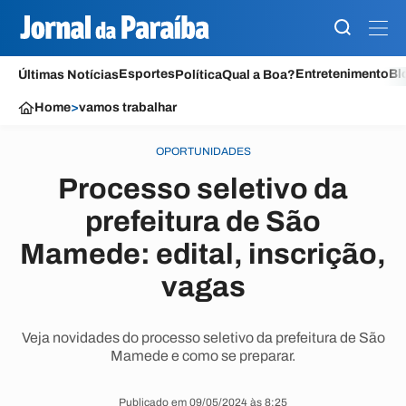
Esportes
Entretenimento
Bl
Últimas Notícias
Política
Qual a Boa?
Home
>
vamos trabalhar
OPORTUNIDADES
Processo seletivo da
prefeitura de São
Mamede: edital, inscrição,
vagas
Veja novidades do processo seletivo da prefeitura de São
Mamede e como se preparar.
Publicado em 09/05/2024 às 8:25