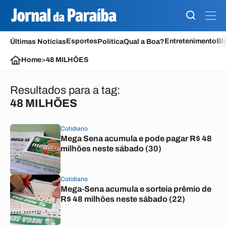
Esportes
Entretenimento
Bl
Últimas Notícias
Política
Qual a Boa?
Home
>
48 MILHÕES
Resultados para a tag:
48 MILHÕES
Cotidiano
Mega Sena acumula e pode pagar R$ 48
milhões neste sábado (30)
Cotidiano
Mega-Sena acumula e sorteia prêmio de
R$ 48 milhões neste sábado (22)