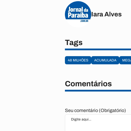
Iara Alves
Tags
48 MILHÕES
ACUMULADA
MEG
Comentários
Seu comentário (Obrigatório)