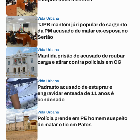
Vida Urbana
TJPB mantém júri popular de sargento
da PM acusado de matar ex-esposa no
Sertão
Vida Urbana
Mantida prisão de acusado de roubar
carga e atirar contra policiais em CG
Vida Urbana
Padrasto acusado de estuprar e
engravidar enteada de 11 anos é
condenado
Vida Urbana
Polícia prende em PE homem suspeito
de matar o tio em Patos