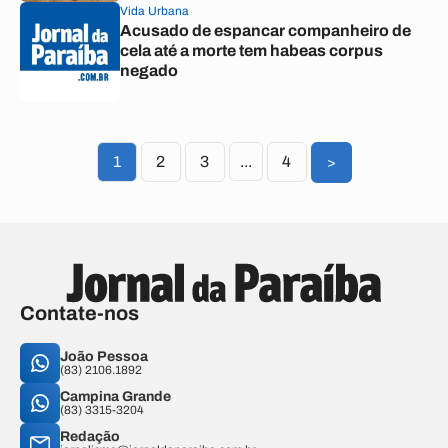
Vida Urbana
Acusado de espancar companheiro de
cela até a morte tem habeas corpus
negado
1
2
3
...
4
>
Contate-nos
João Pessoa
(83) 2106.1892
Campina Grande
(83) 3315-3204
Redação