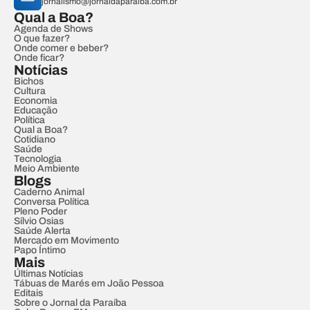
jornalismo@jornaldaparaiba.com.br
Qual a Boa?
Agenda de Shows
O que fazer?
Onde comer e beber?
Onde ficar?
Notícias
Bichos
Cultura
Economia
Educação
Política
Qual a Boa?
Cotidiano
Saúde
Tecnologia
Meio Ambiente
Blogs
Caderno Animal
Conversa Política
Pleno Poder
Sílvio Osias
Saúde Alerta
Mercado em Movimento
Papo Íntimo
Mais
Últimas Notícias
Tábuas de Marés em João Pessoa
Editais
Sobre o Jornal da Paraíba