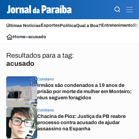
Esportes
Entretenimento
Bl
Últimas Notícias
Política
Qual a Boa?
Home
>
acusado
Resultados para a tag:
acusado
Cotidiano
Irmãos são condenados a 19 anos de
prisão por morte de mulher em Monteiro;
réus seguem foragidos
Cotidiano
Chacina de Pioz: Justiça da PB reabre
processo contra acusado de ajudar
assassino na Espanha