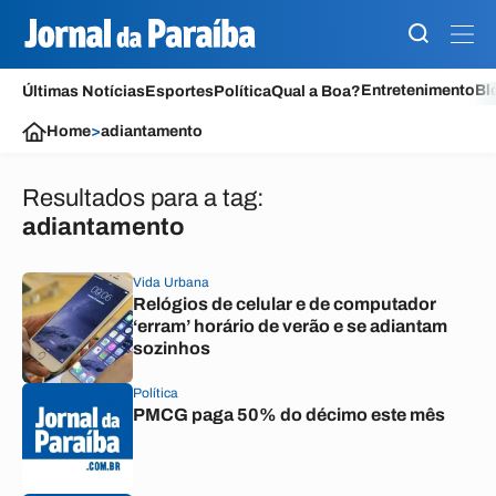
Entretenimento
Bl
Últimas Notícias
Esportes
Política
Qual a Boa?
Home
>
adiantamento
Resultados para a tag:
adiantamento
Vida Urbana
Relógios de celular e de computador
‘erram’ horário de verão e se adiantam
sozinhos
Política
PMCG paga 50% do décimo este mês