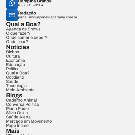
Campina Grande
(83) 3315-3204
Redação
jornalismo@jornaldaparaiba.com.br
Qual a Boa?
Agenda de Shows
O que fazer?
Onde comer e beber?
Onde ficar?
Notícias
Bichos
Cultura
Economia
Educação
Política
Qual a Boa?
Cotidiano
Saúde
Tecnologia
Meio Ambiente
Blogs
Caderno Animal
Conversa Política
Pleno Poder
Sílvio Osias
Saúde Alerta
Mercado em Movimento
Papo Íntimo
Mais