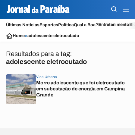
Entretenimento
Bl
Últimas Notícias
Esportes
Política
Qual a Boa?
Home
>
adolescente eletrocutado
Resultados para a tag:
adolescente eletrocutado
Vida Urbana
Morre adolescente que foi eletrocutado
em subestação de energia em Campina
Grande