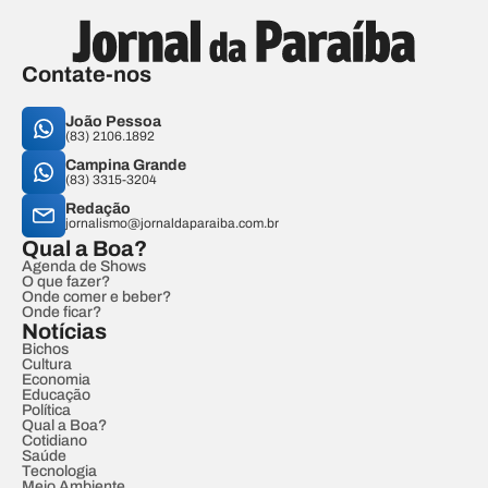
Contate-nos
João Pessoa
(83) 2106.1892
Campina Grande
(83) 3315-3204
Redação
jornalismo@jornaldaparaiba.com.br
Qual a Boa?
Agenda de Shows
O que fazer?
Onde comer e beber?
Onde ficar?
Notícias
Bichos
Cultura
Economia
Educação
Política
Qual a Boa?
Cotidiano
Saúde
Tecnologia
Meio Ambiente