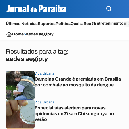
Entretenimento
Bl
Últimas Notícias
Esportes
Política
Qual a Boa?
Home
>
aedes aegipty
Resultados para a tag:
aedes aegipty
Vida Urbana
Campina Grande é premiada em Brasília
por combate ao mosquito da dengue
Vida Urbana
Especialistas alertam para novas
epidemias de Zika e Chikungunya no
verão