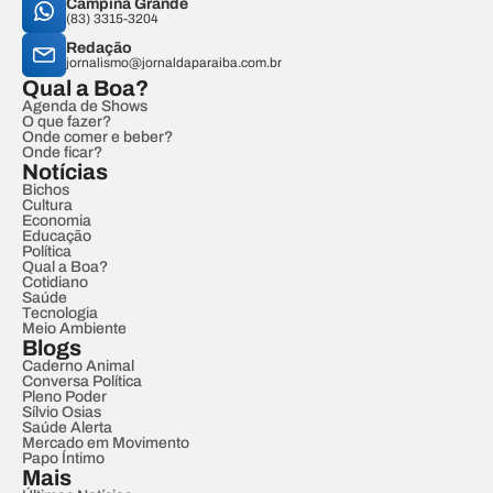
Campina Grande
(83) 3315-3204
Redação
jornalismo@jornaldaparaiba.com.br
Qual a Boa?
Agenda de Shows
O que fazer?
Onde comer e beber?
Onde ficar?
Notícias
Bichos
Cultura
Economia
Educação
Política
Qual a Boa?
Cotidiano
Saúde
Tecnologia
Meio Ambiente
Blogs
Caderno Animal
Conversa Política
Pleno Poder
Sílvio Osias
Saúde Alerta
Mercado em Movimento
Papo Íntimo
Mais