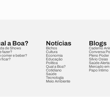
al a Boa?
Notícias
Blogs
da de Shows
Bichos
Caderno Ani
e fazer?
Cultura
Conversa Pol
 comer e beber?
Economia
Pleno Poder
 ficar?
Educação
Sílvio Osias
Política
Saúde Alerta
Qual a Boa?
Mercado em
Cotidiano
Papo Íntimo
Saúde
Tecnologia
Meio Ambiente