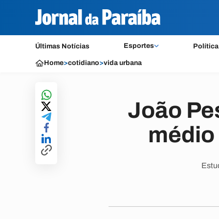
Esportes
Últimas Notícias
Política
Home
>
cotidiano
>
vida urbana
João Pes
médio 
Estud