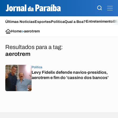
Entretenimento
Bl
Últimas Notícias
Esportes
Política
Qual a Boa?
Home
>
aerotrem
Resultados para a tag:
aerotrem
Política
Levy Fidelix defende navios-presídios,
aerotrem e fim do 'cassino dos bancos'