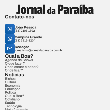
Contate-nos
João Pessoa
(83) 2106.1892
Campina Grande
(83) 3315-3204
Redação
jornalismo@jornaldaparaiba.com.br
Qual a Boa?
Agenda de Shows
O que fazer?
Onde comer e beber?
Onde ficar?
Notícias
Bichos
Cultura
Economia
Educação
Política
Qual a Boa?
Cotidiano
Saúde
Tecnologia
Meio Ambiente