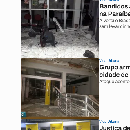
Bandidos 
na Paraíb
Alvo foi o Bra
sem levar dinhe
Vida Urbana
Grupo arm
cidade de
Ataque acontec
Vida Urbana
Justiça d