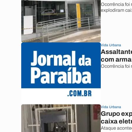
Ocorrência foi
explodiram cai
Vida Urbana
Assaltant
com armas
Ocorrência foi
Vida Urbana
Grupo exp
caixa ele
Ataque acontec