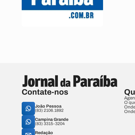
Contate-nos
Qu
Agen
O qu
João Pessoa
Onde
(83) 2106.1892
Onde
Campina Grande
(83) 3315-3204
Redação