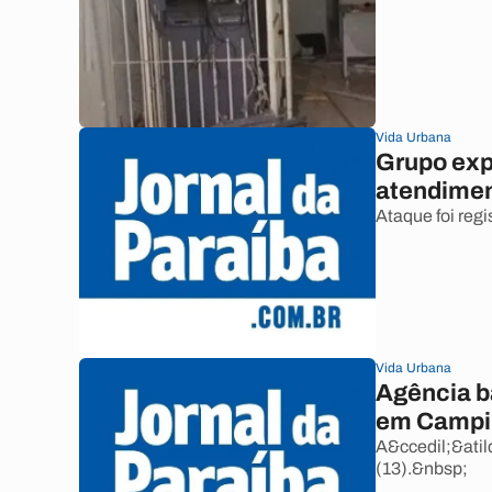
Vida Urbana
Grupo exp
atendime
Ataque foi regi
Vida Urbana
Agência ba
em Campi
A&ccedil;&ati
(13).&nbsp;