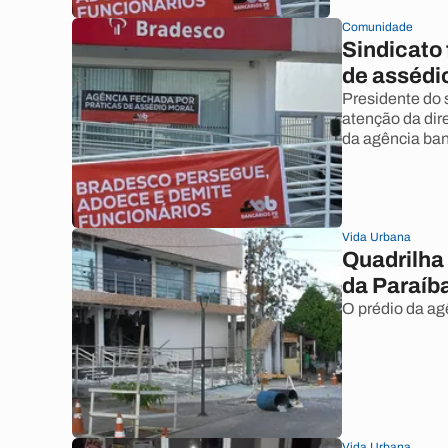
Comunidade
Sindicato
de assédi
Presidente do 
atenção da dir
da agência ban
Vida Urbana
Quadrilha 
da Paraíb
O prédio da ag
Vida Urbana