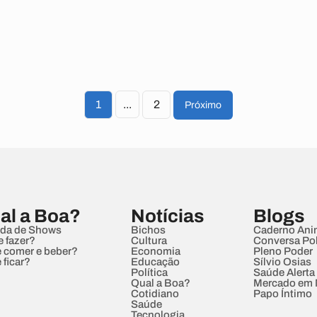
1
...
2
Próximo
al a Boa?
Notícias
Blogs
da de Shows
Bichos
Caderno Ani
e fazer?
Cultura
Conversa Pol
 comer e beber?
Economia
Pleno Poder
 ficar?
Educação
Sílvio Osias
Política
Saúde Alerta
Qual a Boa?
Mercado em
Cotidiano
Papo Íntimo
Saúde
Tecnologia