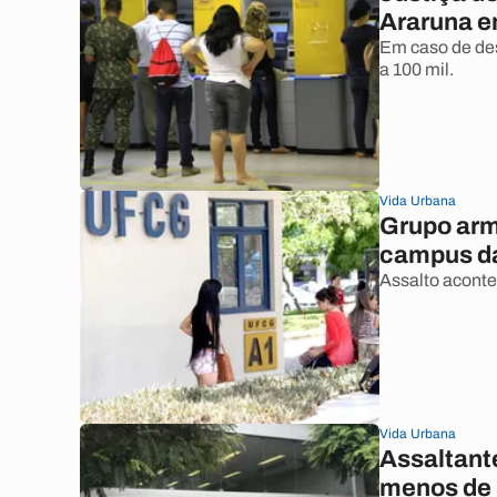
Araruna e
Em caso de des
a 100 mil.
Vida Urbana
Grupo arm
campus d
Assalto aconte
Vida Urbana
Assaltant
menos de 