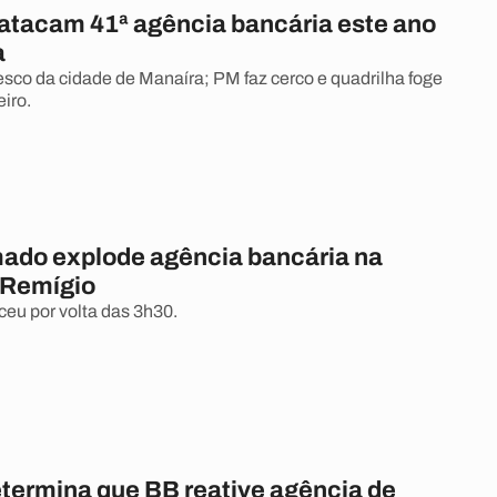
atacam 41ª agência bancária este ano
a
desco da cidade de Manaíra; PM faz cerco e quadrilha foge
iro.
ado explode agência bancária na
 Remígio
eu por volta das 3h30.
etermina que BB reative agência de