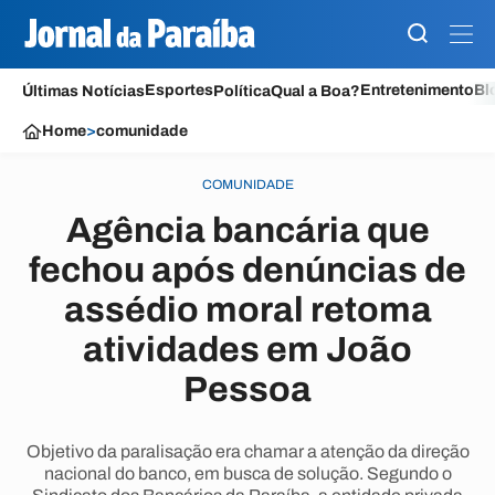
Esportes
Entretenimento
Bl
Últimas Notícias
Política
Qual a Boa?
Home
>
comunidade
COMUNIDADE
Agência bancária que
fechou após denúncias de
assédio moral retoma
atividades em João
Pessoa
Objetivo da paralisação era chamar a atenção da direção
nacional do banco, em busca de solução. Segundo o