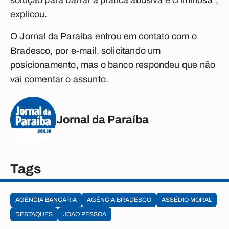
solução para barrar a prática abusiva e criminosa”,
explicou.
O
Jornal da Paraíba
entrou em contato com o
Bradesco, por e-mail, solicitando um
posicionamento, mas o banco respondeu que não
vai comentar o assunto.
Jornal da Paraíba
Tags
AGÊNCIA BANCÁRIA
AGÊNCIA BRADESCO
ASSÉDIO MORAL
DESTAQUES
JOAO PESSOA