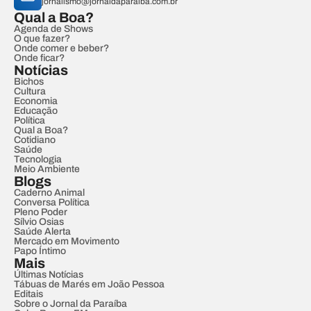
jornalismo@jornaldaparaiba.com.br
Qual a Boa?
Agenda de Shows
O que fazer?
Onde comer e beber?
Onde ficar?
Notícias
Bichos
Cultura
Economia
Educação
Política
Qual a Boa?
Cotidiano
Saúde
Tecnologia
Meio Ambiente
Blogs
Caderno Animal
Conversa Política
Pleno Poder
Sílvio Osias
Saúde Alerta
Mercado em Movimento
Papo Íntimo
Mais
Últimas Notícias
Tábuas de Marés em João Pessoa
Editais
Sobre o Jornal da Paraíba