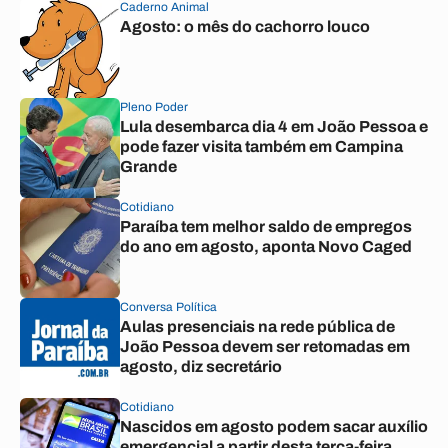
Caderno Animal
Agosto: o mês do cachorro louco
Pleno Poder
Lula desembarca dia 4 em João Pessoa e
pode fazer visita também em Campina
Grande
Cotidiano
Paraíba tem melhor saldo de empregos
do ano em agosto, aponta Novo Caged
Conversa Política
Aulas presenciais na rede pública de
João Pessoa devem ser retomadas em
agosto, diz secretário
Cotidiano
Nascidos em agosto podem sacar auxílio
emergencial a partir desta terça-feira