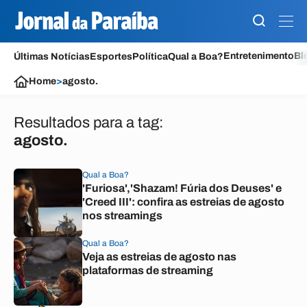
Entretenimento
Bl
Últimas Notícias
Esportes
Política
Qual a Boa?
Home
>
agosto.
Resultados para a tag:
agosto.
Qual a Boa?
'Furiosa','Shazam! Fúria dos Deuses' e
'Creed III': confira as estreias de agosto
nos streamings
Qual a Boa?
Veja as estreias de agosto nas
plataformas de streaming