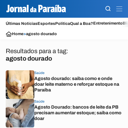
Entretenimento
Bl
Últimas Notícias
Esportes
Política
Qual a Boa?
Home
>
agosto dourado
Resultados para a tag:
agosto dourado
Saúde
Agosto dourado: saiba como e onde
doar leite materno e reforçar estoque na
Paraíba
Saúde
Agosto Dourado: bancos de leite da PB
precisam aumentar estoque; saiba como
doar