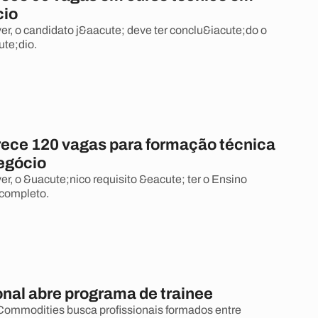
cio
ver, o candidato j&aacute; deve ter conclu&iacute;do o
te;dio.
rece 120 vagas para formação técnica
egócio
er, o &uacute;nico requisito &eacute; ter o Ensino
completo.
onal abre programa de trainee
Commodities busca profissionais formados entre