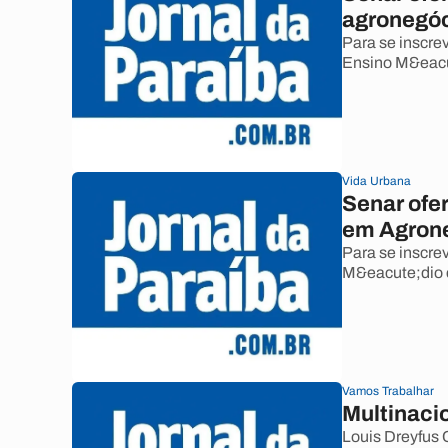
agronegó
Para se inscre
Ensino M&eacu
Vida Urbana
Senar ofe
em Agron
Para se inscrev
M&eacute;dio 
Vamos Trabalhar
Multinaci
Louis Dreyfus 