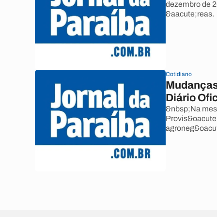
dezembro de 2
&aacute;reas.
Cotidiano
Mudanças 
Diário Ofic
&nbsp;Na mesm
Provis&oacute
agroneg&oacute