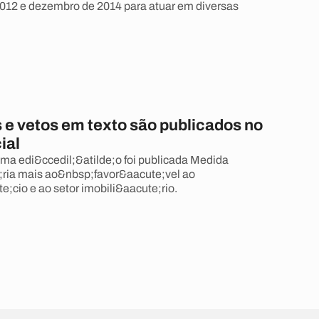
012 e dezembro de 2014 para atuar em diversas
e vetos em texto são publicados no
ial
a edi&ccedil;&atilde;o foi publicada Medida
;ria mais ao&nbsp;favor&aacute;vel ao
;cio e ao setor imobili&aacute;rio.