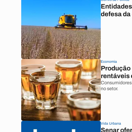
Entidades
defesa da
Economia
Produção 
rentáveis 
Consumidores 
no setor.
Vida Urbana
Senar ofe