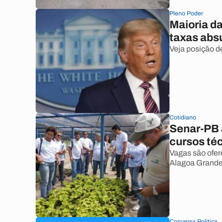
Pleno Poder
Maioria d
taxas abs
Veja posição d
Cotidiano
Senar-PB 
cursos téc
Vagas são ofe
Alagoa Grande,
Conversa Política