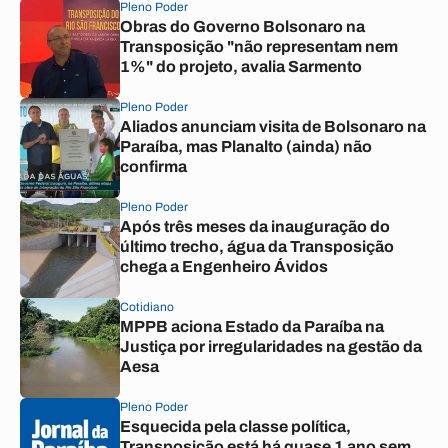
Pleno Poder
Obras do Governo Bolsonaro na
Transposição "não representam nem
1%" do projeto, avalia Sarmento
Pleno Poder
Aliados anunciam visita de Bolsonaro na
Paraíba, mas Planalto (ainda) não
confirma
Pleno Poder
Após três meses da inauguração do
último trecho, água da Transposição
chega a Engenheiro Ávidos
Cotidiano
MPPB aciona Estado da Paraíba na
Justiça por irregularidades na gestão da
Aesa
Pleno Poder
Esquecida pela classe política,
Transposição está há quase 1 ano sem