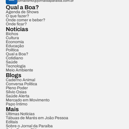
jornalismo@jornaldaparaiba.com.br
Qual a Boa?
Agenda de Shows
O que fazer?
Onde comer e beber?
Onde ficar?
Notícias
Bichos
Cultura
Economia
Educação
Política
Qual a Boa?
Cotidiano
Saúde
Tecnologia
Meio Ambiente
Blogs
Caderno Animal
Conversa Política
Pleno Poder
Sílvio Osias
Saúde Alerta
Mercado em Movimento
Papo Íntimo
Mais
Últimas Notícias
Tábuas de Marés em João Pessoa
Editais
Sobre o Jornal da Paraíba