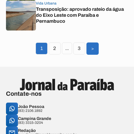
Vida Urbana
Transposição: aprovado rateio da água
do Eixo Leste com Paraíba e
Pernambuco
1
2
...
3
>
Contate-nos
João Pessoa
(83) 2106.1892
Campina Grande
(83) 3315-3204
Redação