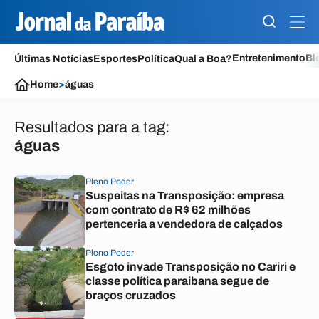
Entretenimento
Bl
Últimas Notícias
Esportes
Política
Qual a Boa?
Home
>
águas
Resultados para a tag:
águas
Pleno Poder
Suspeitas na Transposição: empresa
com contrato de R$ 62 milhões
pertenceria a vendedora de calçados
Pleno Poder
Esgoto invade Transposição no Cariri e
classe política paraibana segue de
braços cruzados