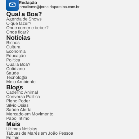
Redação
jornalismo@jornaldaparaiba.com.br
Qual a Boa?
Agenda de Shows
O que fazer?
Onde comer e beber?
Onde ficar?
Notícias
Bichos
Cultura
Economia
Educação
Política
Qual a Boa?
Cotidiano
Saúde
Tecnologia
Meio Ambiente
Blogs
Caderno Animal
Conversa Política
Pleno Poder
Sílvio Osias
Saúde Alerta
Mercado em Movimento
Papo Íntimo
Mais
Últimas Notícias
Tábuas de Marés em João Pessoa
Editais