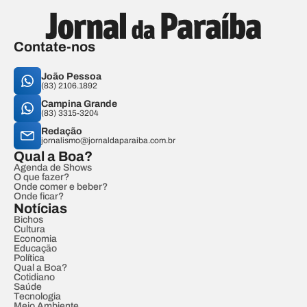
Contate-nos
João Pessoa
(83) 2106.1892
Campina Grande
(83) 3315-3204
Redação
jornalismo@jornaldaparaiba.com.br
Qual a Boa?
Agenda de Shows
O que fazer?
Onde comer e beber?
Onde ficar?
Notícias
Bichos
Cultura
Economia
Educação
Política
Qual a Boa?
Cotidiano
Saúde
Tecnologia
Meio Ambiente