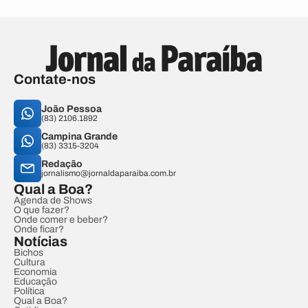
Contate-nos
João Pessoa
(83) 2106.1892
Campina Grande
(83) 3315-3204
Redação
jornalismo@jornaldaparaiba.com.br
Qual a Boa?
Agenda de Shows
O que fazer?
Onde comer e beber?
Onde ficar?
Notícias
Bichos
Cultura
Economia
Educação
Política
Qual a Boa?