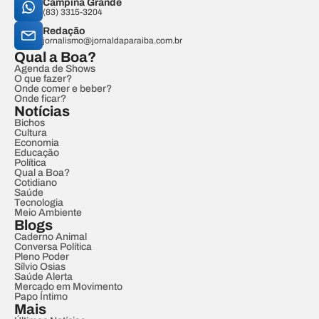
Campina Grande
(83) 3315-3204
Redação
jornalismo@jornaldaparaiba.com.br
Qual a Boa?
Agenda de Shows
O que fazer?
Onde comer e beber?
Onde ficar?
Notícias
Bichos
Cultura
Economia
Educação
Política
Qual a Boa?
Cotidiano
Saúde
Tecnologia
Meio Ambiente
Blogs
Caderno Animal
Conversa Política
Pleno Poder
Sílvio Osias
Saúde Alerta
Mercado em Movimento
Papo Íntimo
Mais