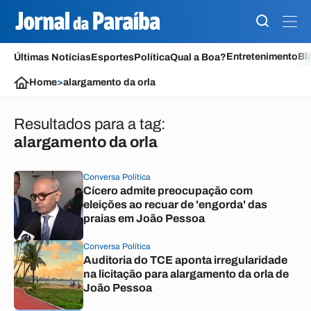
Entretenimento
Bl
Últimas Notícias
Esportes
Política
Qual a Boa?
Home
>
alargamento da orla
Resultados para a tag:
alargamento da orla
Conversa Política
Cícero admite preocupação com
eleições ao recuar de 'engorda' das
praias em João Pessoa
Conversa Política
Auditoria do TCE aponta irregularidade
na licitação para alargamento da orla de
João Pessoa