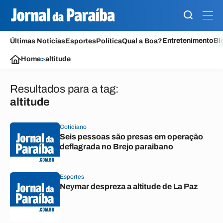
Entretenimento
Bl
Últimas Notícias
Esportes
Política
Qual a Boa?
Home
>
altitude
Resultados para a tag:
altitude
Cotidiano
Seis pessoas são presas em operação
deflagrada no Brejo paraibano
Esportes
Neymar despreza a altitude de La Paz