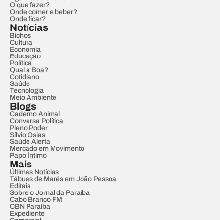
O que fazer?
Onde comer e beber?
Onde ficar?
Notícias
Bichos
Cultura
Economia
Educação
Política
Qual a Boa?
Cotidiano
Saúde
Tecnologia
Meio Ambiente
Blogs
Caderno Animal
Conversa Política
Pleno Poder
Sílvio Osias
Saúde Alerta
Mercado em Movimento
Papo Íntimo
Mais
Últimas Notícias
Tábuas de Marés em João Pessoa
Editais
Sobre o Jornal da Paraíba
Cabo Branco FM
CBN Paraíba
Expediente