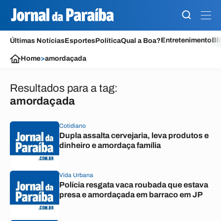
Entretenimento
Bl
Últimas Notícias
Esportes
Política
Qual a Boa?
Home
>
amordaçada
Resultados para a tag:
amordaçada
Cotidiano
Dupla assalta cervejaria, leva produtos e
dinheiro e amordaça família
Vida Urbana
Polícia resgata vaca roubada que estava
presa e amordaçada em barraco em JP