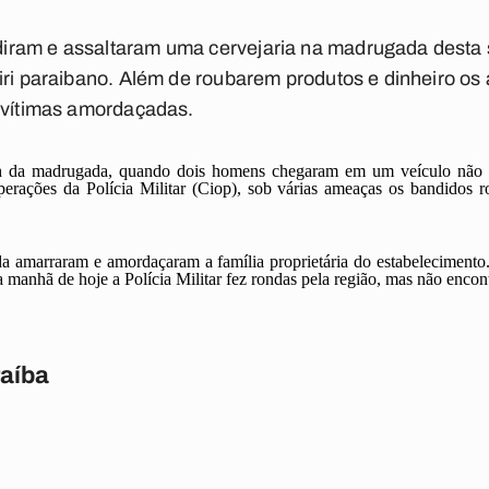
ram e assaltaram uma cervejaria na madrugada desta s
iri paraibano. Além de roubarem produtos e dinheiro o
s vítimas amordaçadas.
h da madrugada, quando dois homens chegaram em um veículo não id
rações da Polícia Militar (Ciop), sob várias ameaças os bandidos 
da amarraram e amordaçaram a família proprietária do estabelecimento
 manhã de hoje a Polícia Militar fez rondas pela região, mas não enco
raíba