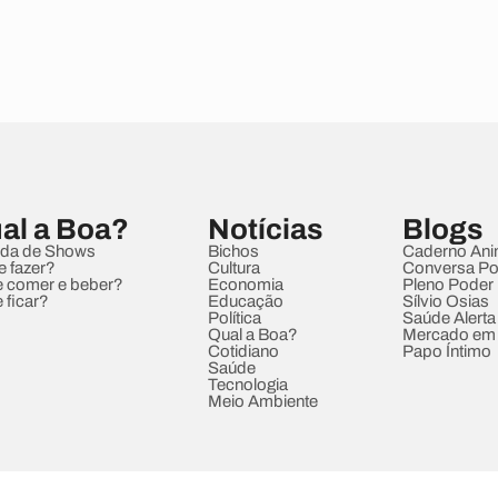
al a Boa?
Notícias
Blogs
da de Shows
Bichos
Caderno Ani
e fazer?
Cultura
Conversa Pol
 comer e beber?
Economia
Pleno Poder
 ficar?
Educação
Sílvio Osias
Política
Saúde Alerta
Qual a Boa?
Mercado em
Cotidiano
Papo Íntimo
Saúde
Tecnologia
Meio Ambiente