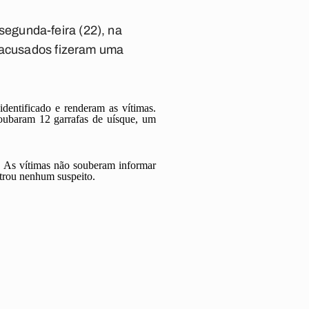
egunda-feira (22), na
s acusados fizeram uma
entificado e renderam as vítimas.
roubaram 12 garrafas de uísque, um
. As vítimas não souberam informar
ntrou nenhum suspeito.