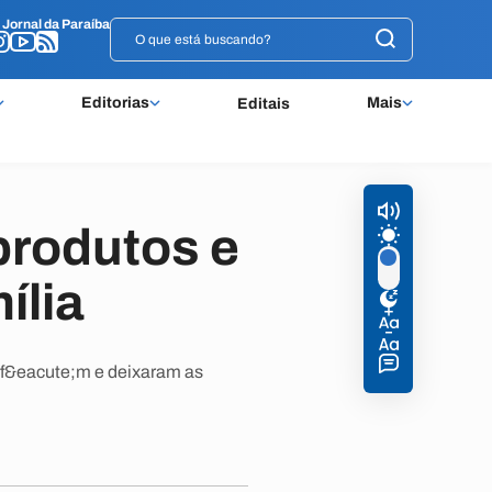
o
o
Jornal da Paraíba
Jornal da Paraíba
Editorias
Mais
Editais
 produtos e
ília
ef&eacute;m e deixaram as