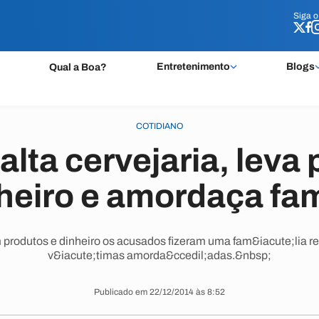
Siga 
Siga 
Entretenimento
Blogs
Qual a Boa?
COTIDIANO
lta cervejaria, leva
heiro e amordaça fam
produtos e dinheiro os acusados fizeram uma fam&iacute;lia r
v&iacute;timas amorda&ccedil;adas.&nbsp;
Publicado em 22/12/2014 às 8:52