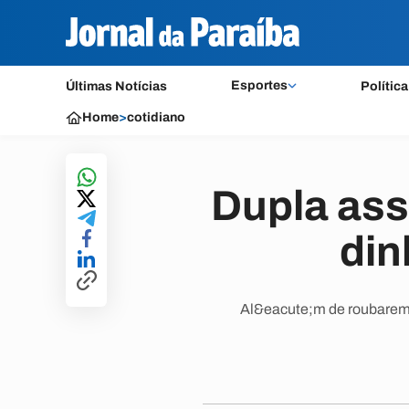
Esportes
Últimas Notícias
Política
Home
>
cotidiano
Dupla assa
din
Al&eacute;m de roubarem 