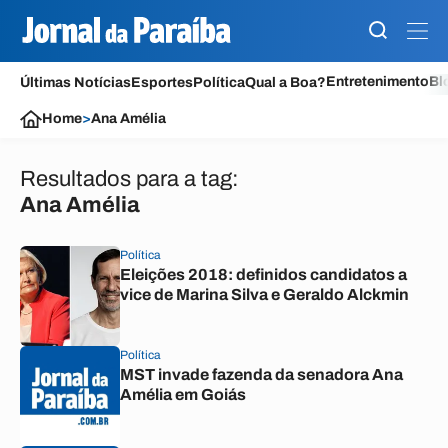
Entretenimento
Bl
Últimas Notícias
Esportes
Política
Qual a Boa?
Home
>
Ana Amélia
Resultados para a tag:
Ana Amélia
Política
Eleições 2018: definidos candidatos a
vice de Marina Silva e Geraldo Alckmin
Política
MST invade fazenda da senadora Ana
Amélia em Goiás