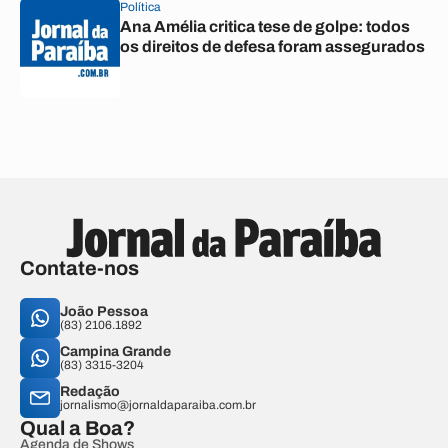
Política
Ana Amélia critica tese de golpe: todos
os direitos de defesa foram assegurados
Contate-nos
João Pessoa
(83) 2106.1892
Campina Grande
(83) 3315-3204
Redação
jornalismo@jornaldaparaiba.com.br
Qual a Boa?
Agenda de Shows