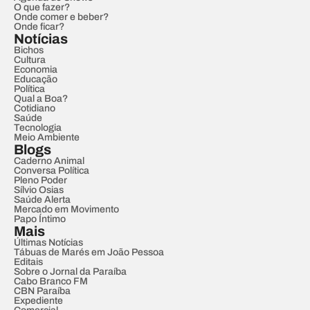
O que fazer?
Onde comer e beber?
Onde ficar?
Notícias
Bichos
Cultura
Economia
Educação
Política
Qual a Boa?
Cotidiano
Saúde
Tecnologia
Meio Ambiente
Blogs
Caderno Animal
Conversa Política
Pleno Poder
Sílvio Osias
Saúde Alerta
Mercado em Movimento
Papo Íntimo
Mais
Últimas Notícias
Tábuas de Marés em João Pessoa
Editais
Sobre o Jornal da Paraíba
Cabo Branco FM
CBN Paraíba
Expediente