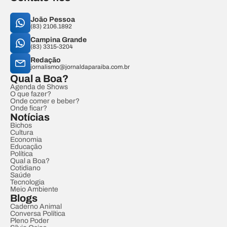
João Pessoa
(83) 2106.1892
Campina Grande
(83) 3315-3204
Redação
jornalismo@jornaldaparaiba.com.br
Qual a Boa?
Agenda de Shows
O que fazer?
Onde comer e beber?
Onde ficar?
Notícias
Bichos
Cultura
Economia
Educação
Política
Qual a Boa?
Cotidiano
Saúde
Tecnologia
Meio Ambiente
Blogs
Caderno Animal
Conversa Política
Pleno Poder