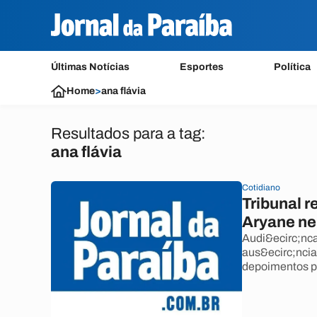
Últimas Notícias
Esportes
Política
Home
>
ana flávia
Resultados para a tag:
ana flávia
Cotidiano
Tribunal 
Aryane ne
Audi&ecirc;nca
aus&ecirc;ncia
depoimentos par