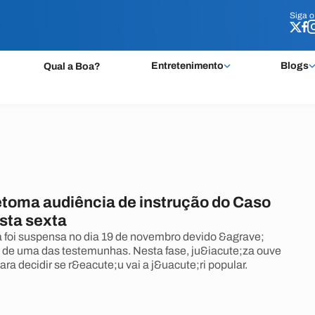
Siga 
Siga 
Entretenimento
Blogs
Qual a Boa?
retoma audiência de instrução do Caso
sta sexta
 foi suspensa no dia 19 de novembro devido &agrave;
 de uma das testemunhas. Nesta fase, ju&iacute;za ouve
a decidir se r&eacute;u vai a j&uacute;ri popular.