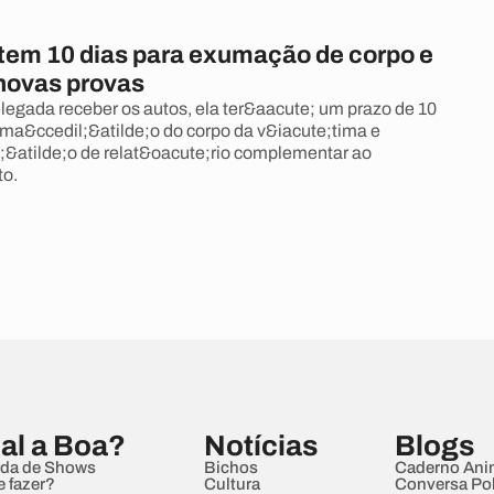
tem 10 dias para exumação de corpo e
 novas provas
legada receber os autos, ela ter&aacute; um prazo de 10
uma&ccedil;&atilde;o do corpo da v&iacute;tima e
;&atilde;o de relat&oacute;rio complementar ao
to.
al a Boa?
Notícias
Blogs
da de Shows
Bichos
Caderno Ani
e fazer?
Cultura
Conversa Pol