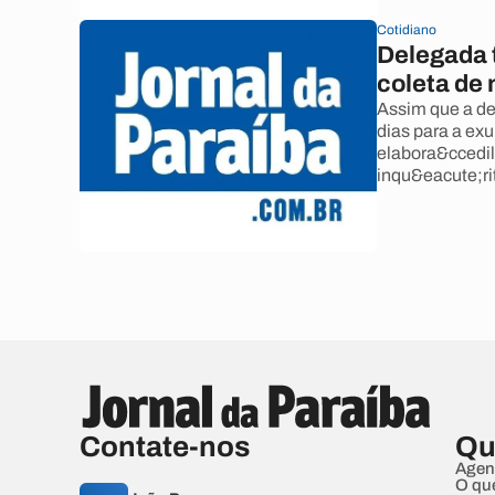
Cotidiano
Delegada 
coleta de
Assim que a de
dias para a ex
elabora&ccedil
inqu&eacute;ri
Contate-nos
Qu
Agen
O qu