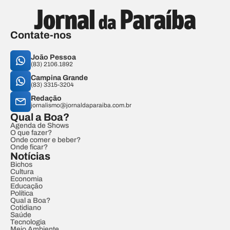
Contate-nos
João Pessoa
(83) 2106.1892
Campina Grande
(83) 3315-3204
Redação
jornalismo@jornaldaparaiba.com.br
Qual a Boa?
Agenda de Shows
O que fazer?
Onde comer e beber?
Onde ficar?
Notícias
Bichos
Cultura
Economia
Educação
Política
Qual a Boa?
Cotidiano
Saúde
Tecnologia
Meio Ambiente