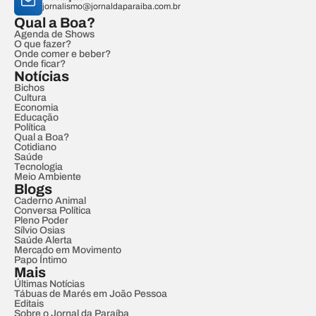
jornalismo@jornaldaparaiba.com.br
Qual a Boa?
Agenda de Shows
O que fazer?
Onde comer e beber?
Onde ficar?
Notícias
Bichos
Cultura
Economia
Educação
Política
Qual a Boa?
Cotidiano
Saúde
Tecnologia
Meio Ambiente
Blogs
Caderno Animal
Conversa Política
Pleno Poder
Sílvio Osias
Saúde Alerta
Mercado em Movimento
Papo Íntimo
Mais
Últimas Notícias
Tábuas de Marés em João Pessoa
Editais
Sobre o Jornal da Paraíba