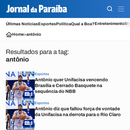
Entretenimento
Bl
Últimas Notícias
Esportes
Política
Qual a Boa?
Home
>
antônio
Resultados para a tag:
antônio
Esportes
Antônio quer Unifacisa vencendo
Brasília e Cerrado Basquete na
sequência do NBB
Esportes
Antônio diz que faltou força de vontade
da Unifacisa na derrota para o Rio Claro