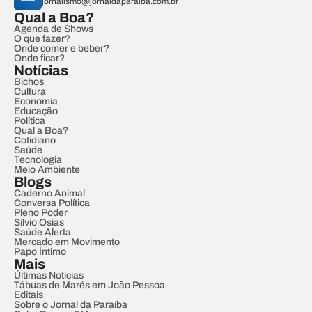
jornalismo@jornaldaparaiba.com.br
Qual a Boa?
Agenda de Shows
O que fazer?
Onde comer e beber?
Onde ficar?
Notícias
Bichos
Cultura
Economia
Educação
Política
Qual a Boa?
Cotidiano
Saúde
Tecnologia
Meio Ambiente
Blogs
Caderno Animal
Conversa Política
Pleno Poder
Sílvio Osias
Saúde Alerta
Mercado em Movimento
Papo Íntimo
Mais
Últimas Notícias
Tábuas de Marés em João Pessoa
Editais
Sobre o Jornal da Paraíba