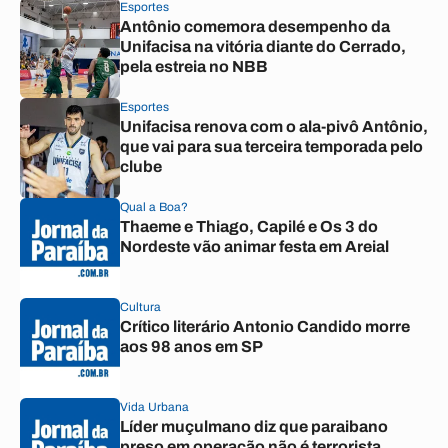
Esportes
Antônio comemora desempenho da
Unifacisa na vitória diante do Cerrado,
pela estreia no NBB
Esportes
Unifacisa renova com o ala-pivô Antônio,
que vai para sua terceira temporada pelo
clube
Qual a Boa?
Thaeme e Thiago, Capilé e Os 3 do
Nordeste vão animar festa em Areial
Cultura
Crítico literário Antonio Candido morre
aos 98 anos em SP
Vida Urbana
Líder muçulmano diz que paraibano
preso em operação não é terrorista