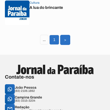
Cultura
A lua do brincante
...
1
>
Contate-nos
João Pessoa
(83) 2106.1892
Campina Grande
(83) 3315-3204
Redação