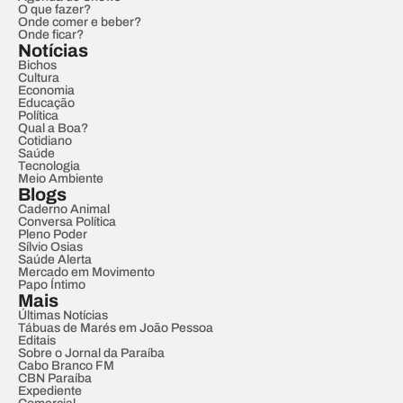
O que fazer?
Onde comer e beber?
Onde ficar?
Notícias
Bichos
Cultura
Economia
Educação
Política
Qual a Boa?
Cotidiano
Saúde
Tecnologia
Meio Ambiente
Blogs
Caderno Animal
Conversa Política
Pleno Poder
Sílvio Osias
Saúde Alerta
Mercado em Movimento
Papo Íntimo
Mais
Últimas Notícias
Tábuas de Marés em João Pessoa
Editais
Sobre o Jornal da Paraíba
Cabo Branco FM
CBN Paraíba
Expediente