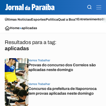
Entretenimento
Bl
Últimas Notícias
Esportes
Política
Qual a Boa?
Home
>
aplicadas
Resultados para a tag:
aplicadas
Vamos Trabalhar
Provas do concurso dos Correios são
aplicadas neste domingo
Vamos Trabalhar
Concurso da prefeitura de Itapororoca
tem provas aplicadas neste domingo