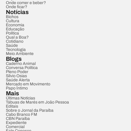
Onde comer e beber?
Onde ficar?
Notícias
Bichos
Cultura
Economia
Educação
Política
Qual a Boa?
Cotidiano
Saúde
Tecnologia
Meio Ambiente
Blogs
Caderno Animal
Conversa Política
Pleno Poder
Sílvio Osias
Saúde Alerta
Mercado em Movimento
Papo Íntimo
Mais
Últimas Notícias
Tábuas de Marés em João Pessoa
Editais
Sobre o Jornal da Paraíba
Cabo Branco FM
CBN Paraíba
Expediente
Comercial
Fale Conosco