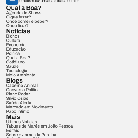
jornalismo@jornaldaparaiba.com.br
Qual a Boa?
Agenda de Shows
O que fazer?
Onde comer e beber?
Onde ficar?
Notícias
Bichos
Cultura
Economia
Educação
Política
Qual a Boa?
Cotidiano
Saúde
Tecnologia
Meio Ambiente
Blogs
Caderno Animal
Conversa Política
Pleno Poder
Sílvio Osias
Saúde Alerta
Mercado em Movimento
Papo Íntimo
Mais
Últimas Notícias
Tábuas de Marés em João Pessoa
Editais
Sobre o Jornal da Paraíba