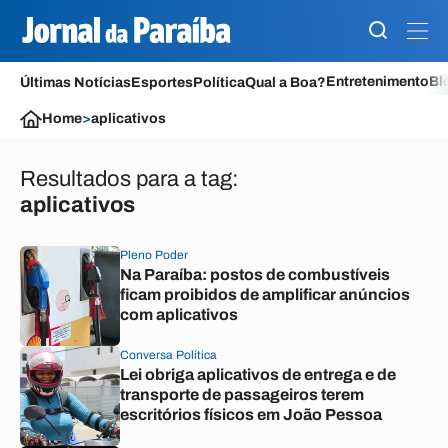
Entretenimento
Bl
Últimas Notícias
Esportes
Política
Qual a Boa?
Home
>
aplicativos
Resultados para a tag:
aplicativos
Pleno Poder
Na Paraíba: postos de combustíveis
ficam proibidos de amplificar anúncios
com aplicativos
Conversa Política
Lei obriga aplicativos de entrega e de
transporte de passageiros terem
escritórios físicos em João Pessoa