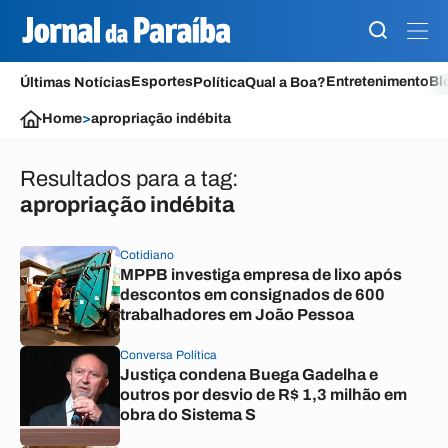
Esportes
Entretenimento
Bl
Últimas Notícias
Política
Qual a Boa?
Home
>
apropriação indébita
Resultados para a tag:
apropriação indébita
Cotidiano
MPPB investiga empresa de lixo após
descontos em consignados de 600
trabalhadores em João Pessoa
Conversa Política
Justiça condena Buega Gadelha e
outros por desvio de R$ 1,3 milhão em
obra do Sistema S