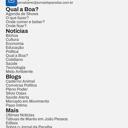
jornalismo@jornaldaparaiba.com.br
Qual a Boa?
Agenda de Shows
O que fazer?
Onde comer e beber?
Onde ficar?
Notícias
Bichos
Cultura
Economia
Educação
Política
Qual a Boa?
Cotidiano
Saúde
Tecnologia
Meio Ambiente
Blogs
Caderno Animal
Conversa Política
Pleno Poder
Sílvio Osias
Saúde Alerta
Mercado em Movimento
Papo Íntimo
Mais
Últimas Notícias
Tábuas de Marés em João Pessoa
Editais
Sobre o Jornal da Paraíba