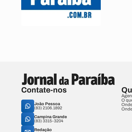
Contate-nos
Qu
Agen
O qu
João Pessoa
Onde
(83) 2106.1892
Onde
Campina Grande
(83) 3315-3204
Redação