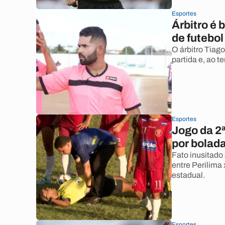
Esportes
Árbitro é 
de futebo
O árbitro Tiago
partida e, ao t
Esportes
Jogo da 2ª
por bolada
Fato inusitado
entre Perilima
estadual.
Esportes