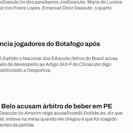
ux&iacute;lio dos paraibanos Jos&eacute; Maria de Lucena
e;rcio Freire Lopes. Emanuel Diniz &eacute; o quarto
ncia jogadores do Botafogo após
;&atilde;o Nacional dos &Aacute;rbitros do Brasil acusa
elo de desrespeito ao Artigo 243-F do C&oacute;digo
usti&ccedil;a Desportiva.
o Belo acusam árbitro de beber em PE
eacute;lio Amorim nega acusa&ccedil;&otilde;es, diz que
te; estava na mesa quando ele chegou e que foi coagido
antes da partida.