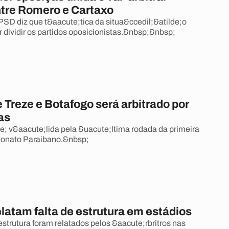
ntre Romero e Cartaxo
PSD diz que t&aacute;tica da situa&ccedil;&atilde;o
r dividir os partidos oposicionistas.&nbsp;&nbsp;
 Treze e Botafogo será arbitrado por
as
e; v&aacute;lida pela &uacute;ltima rodada da primeira
onato Paraibano.&nbsp;
elatam falta de estrutura em estádios
strutura foram relatados pelos &aacute;rbritros nas