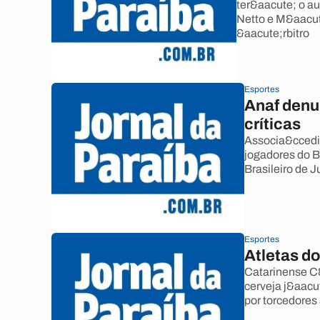
ter&aacute; o a
Netto e M&aacut
&aacute;rbitro
Esportes
Anaf denu
críticas
Associa&ccedil
jogadores do B
Brasileiro de J
Esportes
Atletas d
Catarinense C&
cerveja j&aacu
por torcedores 