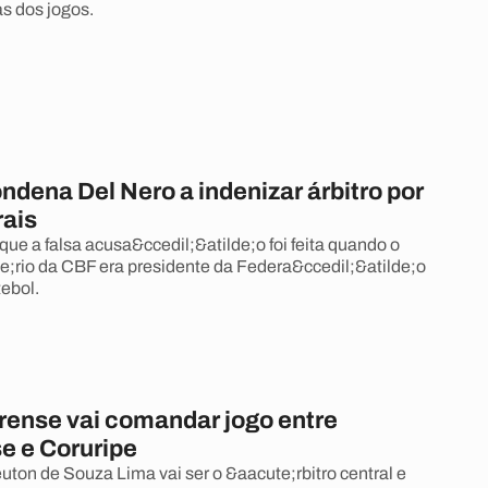
s dos jogos.
ndena Del Nero a indenizar árbitro por
ais
ue a falsa acusa&ccedil;&atilde;o foi feita quando o
rio da CBF era presidente da Federa&ccedil;&atilde;o
tebol.
arense vai comandar jogo entre
 e Coruripe
ton de Souza Lima vai ser o &aacute;rbitro central e