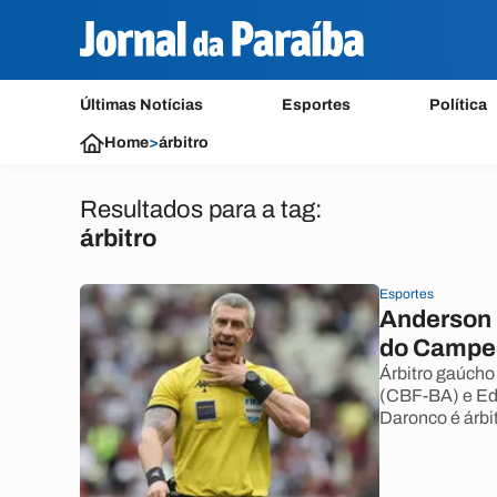
Últimas Notícias
Esportes
Política
Home
>
árbitro
Resultados para a tag:
árbitro
Esportes
Anderson 
do Campe
Árbitro gaúcho
(CBF-BA) e Ed
Daronco é árbit