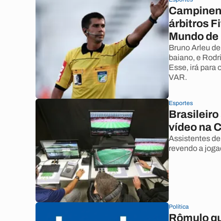
Campinens
árbitros F
Mundo de
Bruno Arleu de 
baiano, e Rodr
Esse, irá para
VAR.
Esportes
Brasileiro
vídeo na 
Assistentes de 
revendo a joga
Política
Rômulo que