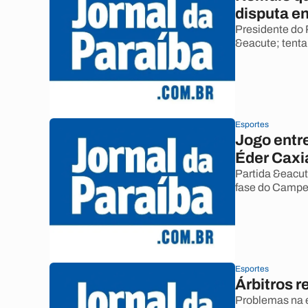
disputa e
Presidente do 
&eacute; tenta
Esportes
Jogo entre
Éder Caxi
Partida &eacut
fase do Campe
Esportes
Árbitros r
Problemas na e