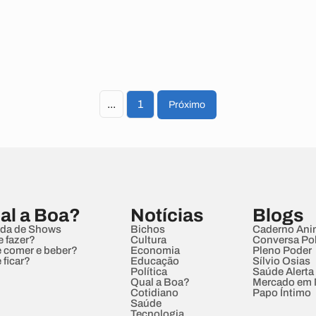
...
1
Próximo
al a Boa?
Notícias
Blogs
da de Shows
Bichos
Caderno Ani
e fazer?
Cultura
Conversa Pol
 comer e beber?
Economia
Pleno Poder
 ficar?
Educação
Sílvio Osias
Política
Saúde Alerta
Qual a Boa?
Mercado em
Cotidiano
Papo Íntimo
Saúde
Tecnologia