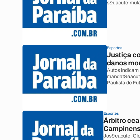
s&uacute;mula
Esportes
Justiça co
danos mor
Autos indicam q
mandat&aacute;
Paulista de Fu
Esportes
Árbitro ce
Campinense
Jos&eacute; Cleu