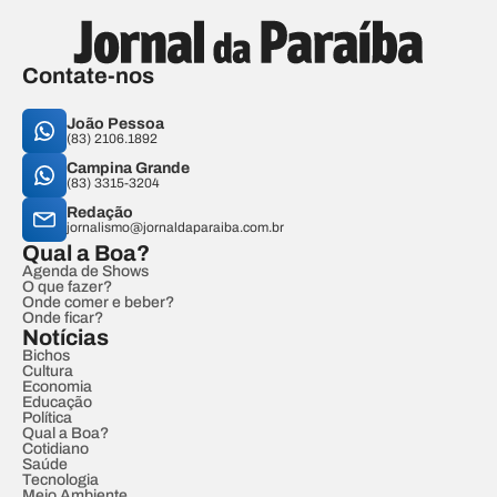
Contate-nos
João Pessoa
(83) 2106.1892
Campina Grande
(83) 3315-3204
Redação
jornalismo@jornaldaparaiba.com.br
Qual a Boa?
Agenda de Shows
O que fazer?
Onde comer e beber?
Onde ficar?
Notícias
Bichos
Cultura
Economia
Educação
Política
Qual a Boa?
Cotidiano
Saúde
Tecnologia
Meio Ambiente