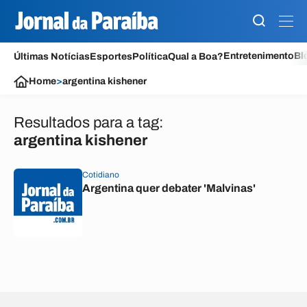
Entretenimento
Bl
Últimas Notícias
Esportes
Política
Qual a Boa?
Home
>
argentina kishener
Resultados para a tag:
argentina kishener
Cotidiano
Argentina quer debater 'Malvinas'