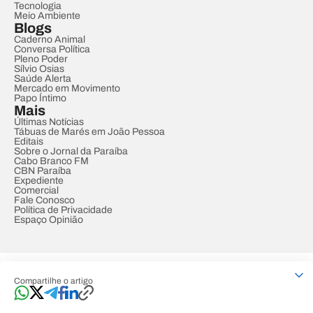
Tecnologia
Meio Ambiente
Blogs
Caderno Animal
Conversa Política
Pleno Poder
Sílvio Osias
Saúde Alerta
Mercado em Movimento
Papo Íntimo
Mais
Últimas Notícias
Tábuas de Marés em João Pessoa
Editais
Sobre o Jornal da Paraíba
Cabo Branco FM
CBN Paraíba
Expediente
Comercial
Fale Conosco
Política de Privacidade
Espaço Opinião
© REDE PARAÍBA DE COMUNICAÇÃO
Compartilhe o artigo
Developed by
Designed by