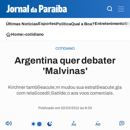
Esportes
Entretenimento
Bl
Últimas Notícias
Política
Qual a Boa?
Home
>
cotidiano
COTIDIANO
Argentina quer debater
'Malvinas'
Kirchner tamb&eacute;m mudou sua estrat&eacute;gia
com rela&ccedil;&atilde;o aos voos comerciais.
Publicado em 02/03/2012 às 8:00