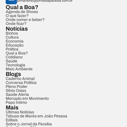
jornalismo@jornaldaparaiba.com.br
Qual a Boa?
Agenda de Shows
O que fazer?
Onde comer e beber?
Onde ficar?
Notícias
Bichos
Cultura
Economia
Educação
Política
Qual a Boa?
Cotidiano
Saúde
Tecnologia
Meio Ambiente
Blogs
Caderno Animal
Conversa Política
Pleno Poder
Sílvio Osias
Saúde Alerta
Mercado em Movimento
Papo Íntimo
Mais
Últimas Notícias
Tábuas de Marés em João Pessoa
Editais
Sobre o Jornal da Paraíba