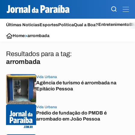
Entretenimento
Bl
Últimas Notícias
Esportes
Política
Qual a Boa?
Home
>
arrombada
Resultados para a tag:
arrombada
Vida Urbana
Agência de turismo é arrombada na
Epitácio Pessoa
Vida Urbana
Prédio de fundação do PMDB é
arrombado em João Pessoa