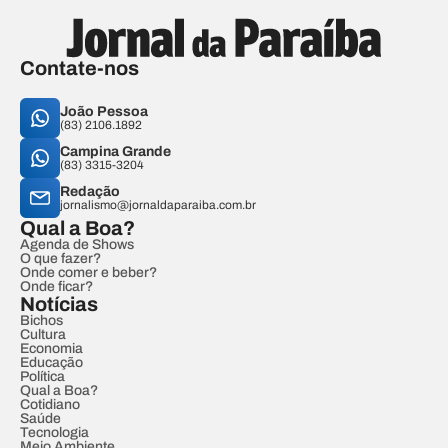
Contate-nos
João Pessoa
(83) 2106.1892
Campina Grande
(83) 3315-3204
Redação
jornalismo@jornaldaparaiba.com.br
Qual a Boa?
Agenda de Shows
O que fazer?
Onde comer e beber?
Onde ficar?
Notícias
Bichos
Cultura
Economia
Educação
Política
Qual a Boa?
Cotidiano
Saúde
Tecnologia
Meio Ambiente