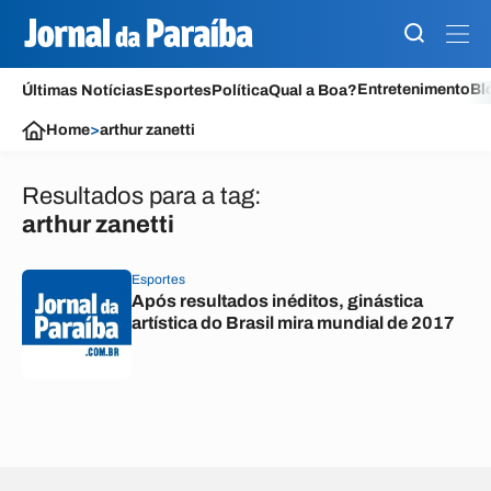
Entretenimento
Bl
Últimas Notícias
Esportes
Política
Qual a Boa?
Home
>
arthur zanetti
Resultados para a tag:
arthur zanetti
Esportes
Após resultados inéditos, ginástica
artística do Brasil mira mundial de 2017