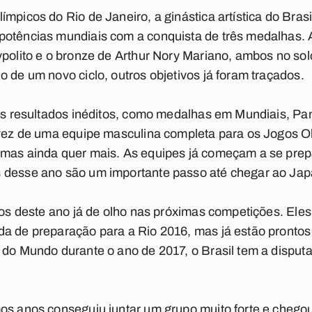
mpicos do Rio de Janeiro, a ginástica artística do Bras
otências mundiais com a conquista de três medalhas. A
ypolito e o bronze de Arthur Nory Mariano, ambos no sol
o de um novo ciclo, outros objetivos já foram traçados.
ios resultados inéditos, como medalhas em Mundiais, P
 vez de uma equipe masculina completa para os Jogos O
 mas ainda quer mais. As equipes já começam a se prep
 desse ano são um importante passo até chegar ao Jap
inos deste ano já de olho nas próximas competições. Ele
a de preparação para a Rio 2016, mas já estão prontos
 do Mundo durante o ano de 2017, o Brasil tem a disputa 
os anos conseguiu juntar um grupo muito forte e chegou 