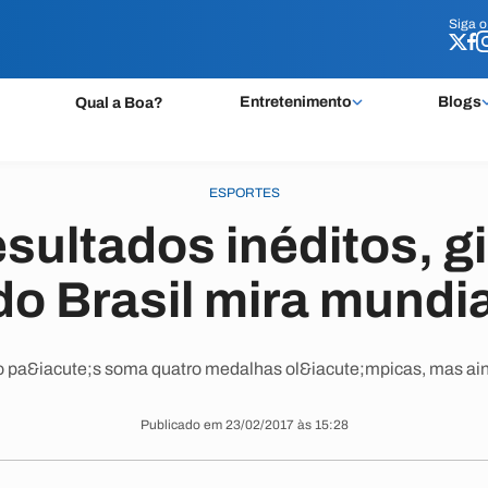
Siga 
Siga 
Entretenimento
Blogs
Qual a Boa?
ESPORTES
sultados inéditos, g
 do Brasil mira mundi
o pa&iacute;s soma quatro medalhas ol&iacute;mpicas, mas ain
Publicado em 23/02/2017 às 15:28