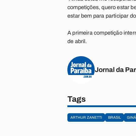
competições, quero estar b
estar bem para participar do
A primeira competição interna
de abril.
Jornal da Pa
Tags
ARTHUR ZANETTI
BRASIL
GINÁ