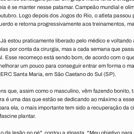
eia é se manter nesse patamar. Campeão mundial e olímp
utubro. Logo depois dos Jogos do Rio, o atleta passou 
erdo e retorna progressivamente aos treinamentos, m
 Já estou praticamente liberado pelo médico e voltando
olas por conta da cirurgia, mas a cada semana que pas
ial. Esse recomeço está sendo bom, de acordo com o que
lhorar um pouco para conseguir entrar em forma o mais
o SERC Santa Maria, em São Caetano do Sul (SP).
vens que, assim como o masculino, vêm fazendo bonito
ira é uma das que estão se dedicando ao máximo a esse
para ela, o mais importante tem sido a recuperação da ci
ascine plantar.
 da lesão no pé", contou a ginasta. "Meu objetivo para 