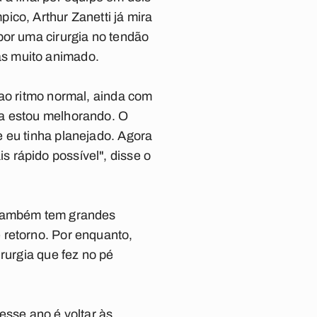
ico, Arthur Zanetti já mira
por uma cirurgia no tendão
as muito animado.
 ao ritmo normal, ainda com
sa estou melhorando. O
 eu tinha planejado. Agora
 rápido possível", disse o
, também tem grandes
 retorno. Por enquanto,
rurgia que fez no pé
esse ano é voltar às