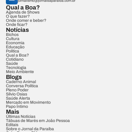
jornalismo@jornaldaparaiba.com.br
Qual a Boa?
Agenda de Shows
O que fazer?
Onde comer e beber?
Onde ficar?
Notícias
Bichos
Cultura
Economia
Educação
Política
Qual a Boa?
Cotidiano
Saúde
Tecnologia
Meio Ambiente
Blogs
Caderno Animal
Conversa Política
Pleno Poder
Sílvio Osias
Saúde Alerta
Mercado em Movimento
Papo Íntimo
Mais
Últimas Notícias
Tábuas de Marés em João Pessoa
Editais
Sobre o Jornal da Paraíba