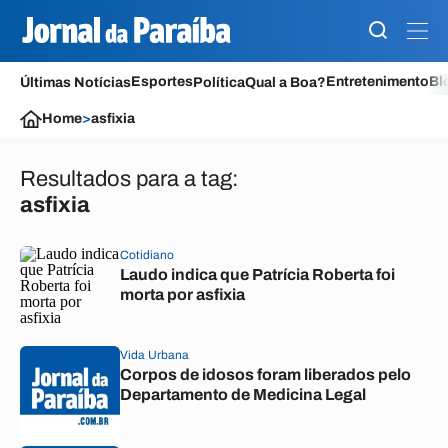
Esportes
Entretenimento
Bl
Últimas Notícias
Política
Qual a Boa?
Home
>
asfixia
Resultados para a tag:
asfixia
Cotidiano
Laudo indica que Patrícia Roberta foi
morta por asfixia
Vida Urbana
Corpos de idosos foram liberados pelo
Departamento de Medicina Legal