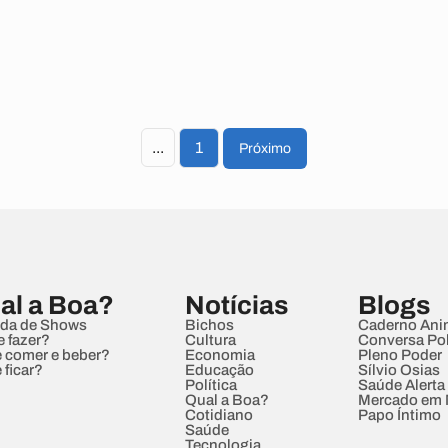
...
1
Próximo
al a Boa?
Notícias
Blogs
da de Shows
Bichos
Caderno Ani
e fazer?
Cultura
Conversa Pol
 comer e beber?
Economia
Pleno Poder
 ficar?
Educação
Sílvio Osias
Política
Saúde Alerta
Qual a Boa?
Mercado em
Cotidiano
Papo Íntimo
Saúde
Tecnologia