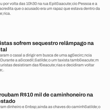
 por volta das 10h30 na rua Epit&aacute;cio Pessoa e a
acredita que o acusado era um rapaz que estava dentro da
e;rica.
ristas sofrem sequestro relâmpago na
tal
aram o casal a dirigir em busca de uma ag&ecirc;ncia
 Durante a a&ccedil;&atilde;o um taxista tamb&eacute;m
 turistas desistiram das f&eacute;rias e decidiram voltar
e;.
roubam R$10 mil de caminhoneiro na
estado
ram dinheiro e &nbsp;ainda as chaves do caminh&atilde;o