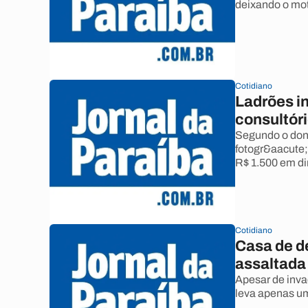
deixando o moto
Cotidiano
Ladrões i
consultór
Segundo o dono
fotogr&aacute;
R$ 1.500 em di
Cotidiano
Casa de d
assaltada
Apesar de inva
leva apenas um