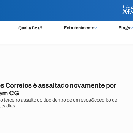
Siga 
Siga 
Entretenimento
Blogs
Qual a Boa?
os Correios é assaltado novamente por
 em CG
o terceiro assalto do tipo dentro de um espa&ccedil;o de
;s dias.