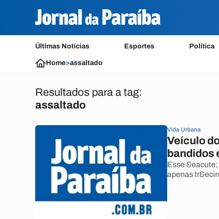
Últimas Notícias
Esportes
Política
Home
>
assaltado
Resultados para a tag:
assaltado
Vida Urbana
Veículo d
bandidos
Esse &eacute; 
apenas tr&ecirc