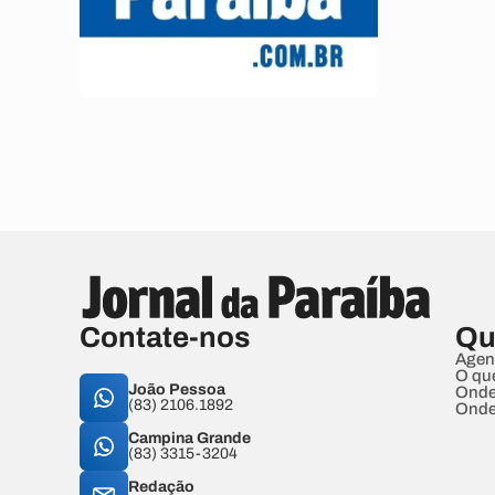
Contate-nos
Qu
Agen
O qu
João Pessoa
Onde
(83) 2106.1892
Onde
Campina Grande
(83) 3315-3204
Redação