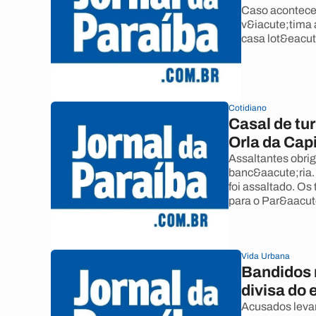
Caso aconteceu
v&iacute;tima 
casa lot&eacut
Cotidiano
Casal de tu
Orla da Capi
Assaltantes obrig
banc&aacute;ria.
foi assaltado. Os
para o Par&aacut
Vida Urbana
Bandidos 
divisa do 
Acusados leva