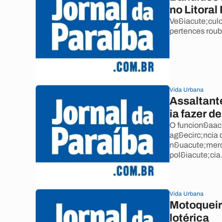
no Litoral
Ve&iacute;culo
pertences rou
Vida Urbana
Assaltant
ia fazer 
O funcion&aacu
ag&ecirc;ncia 
n&uacute;meros
pol&iacute;cia
Vida Urbana
Motoqueir
lotérica