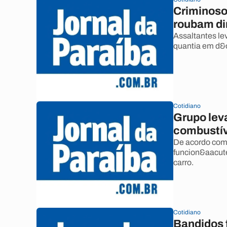
Criminoso
roubam din
Assaltantes le
quantia em d&o
Cotidiano
Grupo leva
combustív
De acordo com 
funcion&aacute
carro.
Cotidiano
Bandidos 