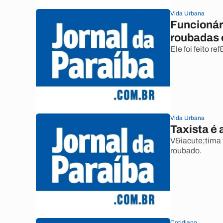
Vida Urbana
Funcionár
roubadas 
Ele foi feito 
Vida Urbana
Taxista é 
V&iacute;tima 
roubado.
Cotidiano