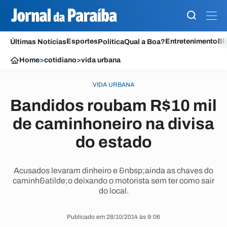
Esportes
Entretenimento
Bl
Últimas Notícias
Política
Qual a Boa?
Home
>
cotidiano
>
vida urbana
VIDA URBANA
Bandidos roubam R$10 mil
de caminhoneiro na divisa
do estado
Acusados levaram dinheiro e &nbsp;ainda as chaves do
caminh&atilde;o deixando o motorista sem ter como sair
do local.
Publicado em 28/10/2014 às 9:06