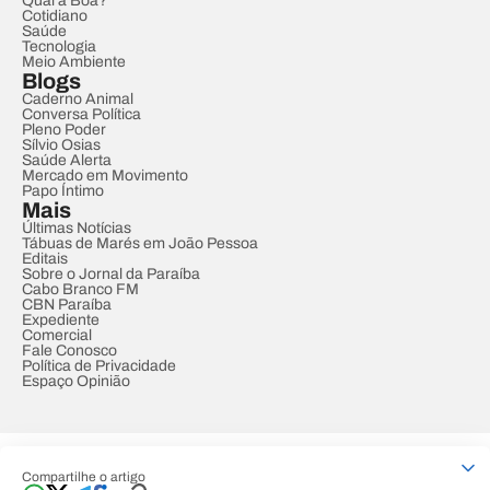
Qual a Boa?
Cotidiano
Saúde
Tecnologia
Meio Ambiente
Blogs
Caderno Animal
Conversa Política
Pleno Poder
Sílvio Osias
Saúde Alerta
Mercado em Movimento
Papo Íntimo
Mais
Últimas Notícias
Tábuas de Marés em João Pessoa
Editais
Sobre o Jornal da Paraíba
Cabo Branco FM
CBN Paraíba
Expediente
Comercial
Fale Conosco
Política de Privacidade
Espaço Opinião
© REDE PARAÍBA DE COMUNICAÇÃO
Compartilhe o artigo