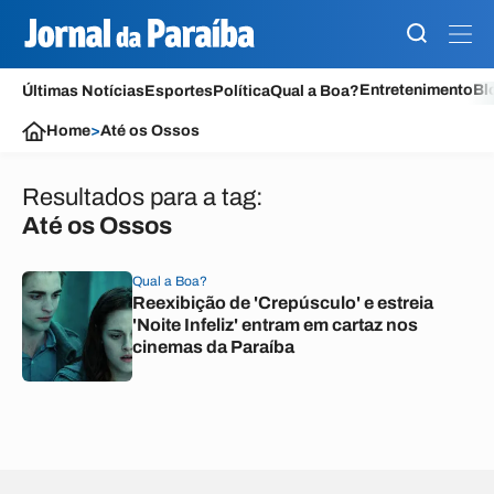
Entretenimento
Bl
Últimas Notícias
Esportes
Política
Qual a Boa?
Home
>
Até os Ossos
Resultados para a tag:
Até os Ossos
Qual a Boa?
Reexibição de 'Crepúsculo' e estreia
'Noite Infeliz' entram em cartaz nos
cinemas da Paraíba