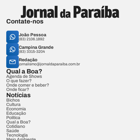
Contate-nos
João Pessoa
(83) 2106.1892
Campina Grande
(83) 3315-3204
Redação
jornalismo@jornaldaparaiba.com.br
Qual a Boa?
Agenda de Shows
O que fazer?
Onde comer e beber?
Onde ficar?
Notícias
Bichos
Cultura
Economia
Educação
Política
Qual a Boa?
Cotidiano
Saúde
Tecnologia
Meio Ambiente