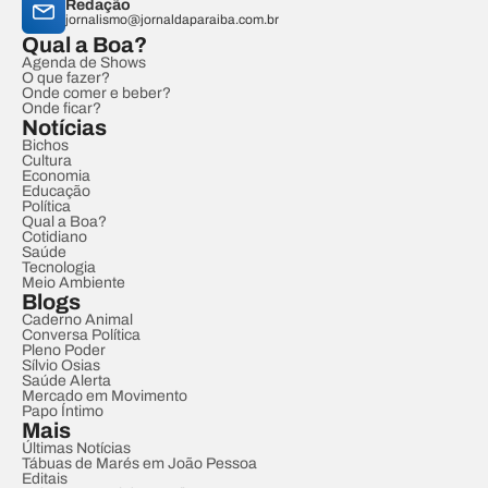
Redação
jornalismo@jornaldaparaiba.com.br
Qual a Boa?
Agenda de Shows
O que fazer?
Onde comer e beber?
Onde ficar?
Notícias
Bichos
Cultura
Economia
Educação
Política
Qual a Boa?
Cotidiano
Saúde
Tecnologia
Meio Ambiente
Blogs
Caderno Animal
Conversa Política
Pleno Poder
Sílvio Osias
Saúde Alerta
Mercado em Movimento
Papo Íntimo
Mais
Últimas Notícias
Tábuas de Marés em João Pessoa
Editais