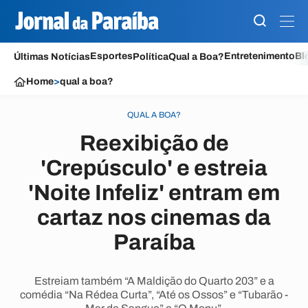
Esportes
Entretenimento
Bl
Últimas Notícias
Política
Qual a Boa?
Home
>
qual a boa?
QUAL A BOA?
Reexibição de
'Crepúsculo' e estreia
'Noite Infeliz' entram em
cartaz nos cinemas da
Paraíba
Estreiam também “A Maldição do Quarto 203” e a
comédia “Na Rédea Curta”, “Até os Ossos” e “Tubarão -