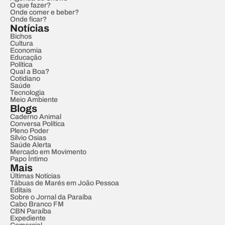
O que fazer?
Onde comer e beber?
Onde ficar?
Notícias
Bichos
Cultura
Economia
Educação
Política
Qual a Boa?
Cotidiano
Saúde
Tecnologia
Meio Ambiente
Blogs
Caderno Animal
Conversa Política
Pleno Poder
Sílvio Osias
Saúde Alerta
Mercado em Movimento
Papo Íntimo
Mais
Últimas Notícias
Tábuas de Marés em João Pessoa
Editais
Sobre o Jornal da Paraíba
Cabo Branco FM
CBN Paraíba
Expediente