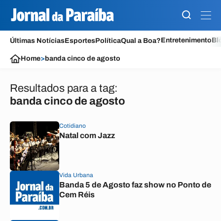
Entretenimento
Bl
Últimas Notícias
Esportes
Política
Qual a Boa?
Home
>
banda cinco de agosto
Resultados para a tag:
banda cinco de agosto
Cotidiano
Natal com Jazz
Vida Urbana
Banda 5 de Agosto faz show no Ponto de
Cem Réis