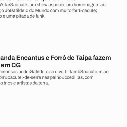
's far&aacute; um show especial em homenagem ao
;o Jo&atilde;o do Mundo com muito forr&oacute;
o e uma pitada de funk.
Banda Encantus e Forró de Taipa fazem
e em CG
pinenses poder&atilde;o se divertir tamb&eacute;m ao
orr&oacute;-de-serra nas palho&ccedil;as, com
 trios e artistas da terra.