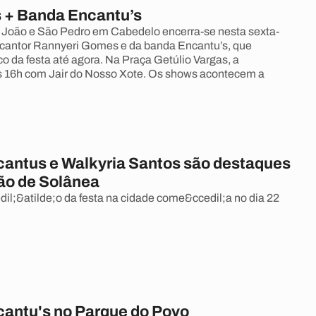
 + Banda Encantu’s
ão João e São Pedro em Cabedelo encerra-se nesta sexta-
 cantor Rannyeri Gomes e da banda Encantu’s, que
o da festa até agora. Na Praça Getúlio Vargas, a
 16h com Jair do Nosso Xote. Os shows acontecem a
antus e Walkyria Santos são destaques
ão de Solânea
l;&atilde;o da festa na cidade come&ccedil;a no dia 22
antu's no Parque do Povo