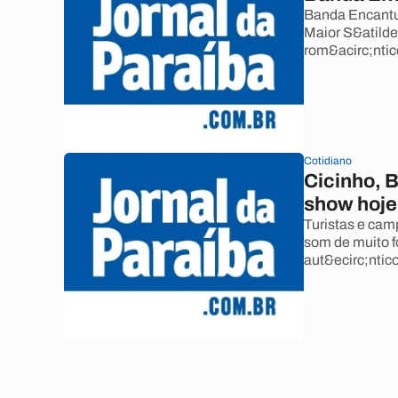
Banda Encantu
Maior S&atilde
rom&acirc;ntic
Cotidiano
Cicinho, 
show hoj
Turistas e cam
som de muito f
aut&ecirc;nticos