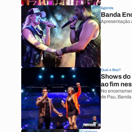
Agenda
Banda En
Apresentação 
Qual a Boa?
Shows do 
ao fim ne
No encerrament
de Pau, Banda
Cotidiano