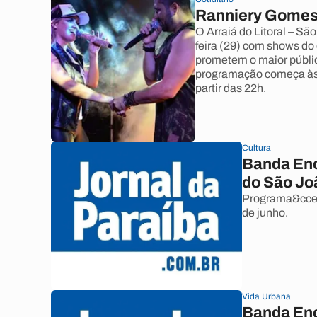
Ranniery Gomes
O Arraiá do Litoral – S
feira (29) com shows do
prometem o maior públic
programação começa às
partir das 22h.
Cultura
Banda Enc
do São Jo
Programa&ccedi
de junho.
Vida Urbana
Banda Enc