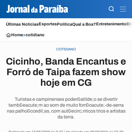
Esportes
Entretenimento
Bl
Últimas Notícias
Política
Qual a Boa?
Home
>
cotidiano
COTIDIANO
Cicinho, Banda Encantus e
Forró de Taipa fazem show
hoje em CG
Turistas e campinenses poder&atilde;o se divertir
tamb&eacute;m ao som de muito forr&oacute;-de-serra
nas palho&ccedil;as, com aut&ecirc;nticos trios e artistas
da terra.