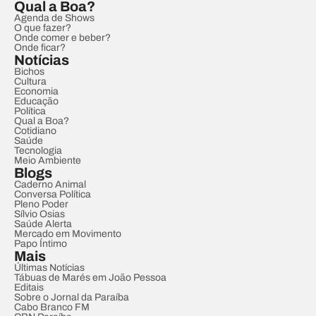
Qual a Boa?
Agenda de Shows
O que fazer?
Onde comer e beber?
Onde ficar?
Notícias
Bichos
Cultura
Economia
Educação
Política
Qual a Boa?
Cotidiano
Saúde
Tecnologia
Meio Ambiente
Blogs
Caderno Animal
Conversa Política
Pleno Poder
Sílvio Osias
Saúde Alerta
Mercado em Movimento
Papo Íntimo
Mais
Últimas Notícias
Tábuas de Marés em João Pessoa
Editais
Sobre o Jornal da Paraíba
Cabo Branco FM