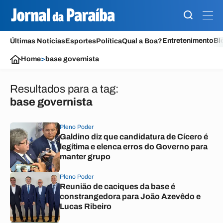
Entretenimento
Bl
Últimas Notícias
Esportes
Política
Qual a Boa?
Home
>
base governista
Resultados para a tag:
base governista
Pleno Poder
Galdino diz que candidatura de Cícero é
legítima e elenca erros do Governo para
manter grupo
Pleno Poder
Reunião de caciques da base é
constrangedora para João Azevêdo e
Lucas Ribeiro