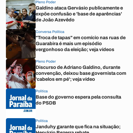
Pleno Poder
Galdino ataca Gervásio publicamente e
expõe confusão e 'base de aparências'
de João Azevêdo
Conversa Política
"Troca de tapas" em comício nas ruas de
Guarabira é mais um episódio
vergonhoso da eleição; veja vídeos
Pleno Poder
Discurso de Adriano Galdino, durante
convenção, deixou base governista com
'cabelos em pé'; veja vídeo
Política
Base do governo espera pela consulta
do PSDB
Política
Janduhy garante que fica na situação;
Hervázio Bezerra rebate