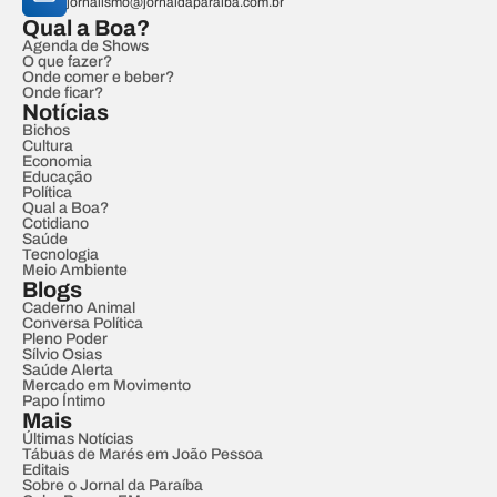
jornalismo@jornaldaparaiba.com.br
Qual a Boa?
Agenda de Shows
O que fazer?
Onde comer e beber?
Onde ficar?
Notícias
Bichos
Cultura
Economia
Educação
Política
Qual a Boa?
Cotidiano
Saúde
Tecnologia
Meio Ambiente
Blogs
Caderno Animal
Conversa Política
Pleno Poder
Sílvio Osias
Saúde Alerta
Mercado em Movimento
Papo Íntimo
Mais
Últimas Notícias
Tábuas de Marés em João Pessoa
Editais
Sobre o Jornal da Paraíba