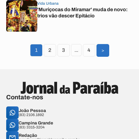
Vida Urbana
'Muriçocas do Miramar' muda de novo:
trios vão descer Epitácio
1
2
3
...
4
>
Contate-nos
João Pessoa
(83) 2106.1892
Campina Grande
(83) 3315-3204
Redação