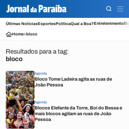
Entretenimento
Bl
Últimas Notícias
Esportes
Política
Qual a Boa?
Home
>
bloco
Resultados para a tag:
bloco
Agenda
Bloco Tome Ladeira agita as ruas de
João Pessoa
Agenda
Blocos Elefante da Torre, Boi do Bessa e
mais blocos agitam as ruas de João
Pessoa