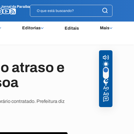
o
o
Jornal da Paraíba
Jornal da Paraíba
Editorias
Mais
Editais
o atraso e
soa
ário contratado. Prefeitura diz