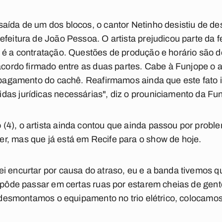
aída de um dos blocos, o cantor Netinho desistiu de de
efeitura de João Pessoa. O artista prejudicou parte da f
 é a contratação. Questões de produção e horário são 
 acordo firmado entre as duas partes. Cabe à Funjope o
o pagamento do cachê. Reafirmamos ainda que este fato 
as jurídicas necessárias", diz o prouniciamento da Fu
4), o artista ainda contou que ainda passou por proble
r, mas que já está em Recife para o show de hoje.
i encurtar por causa do atraso, eu e a banda tivemos q
o pôde passar em certas ruas por estarem cheias de gen
s, desmontamos o equipamento no trio elétrico, colocam