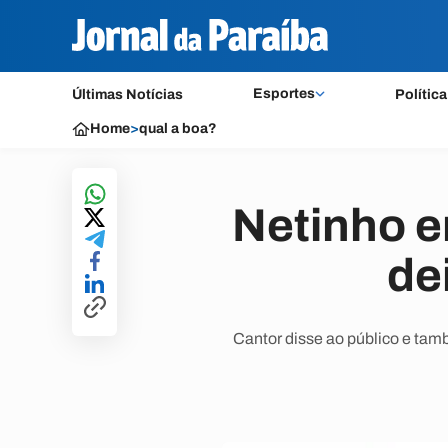
Esportes
Últimas Notícias
Política
Home
>
qual a boa?
Netinho e
de
Cantor disse ao público e tamb