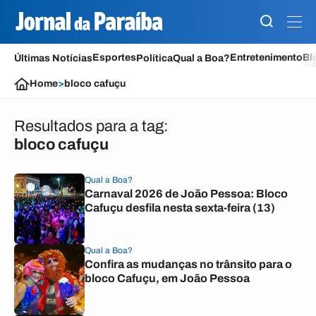
Esportes
Entretenimento
Bl
Últimas Notícias
Política
Qual a Boa?
Home
>
bloco cafuçu
Resultados para a tag:
bloco cafuçu
Qual a Boa?
Carnaval 2026 de João Pessoa: Bloco
Cafuçu desfila nesta sexta-feira (13)
Qual a Boa?
Confira as mudanças no trânsito para o
bloco Cafuçu, em João Pessoa